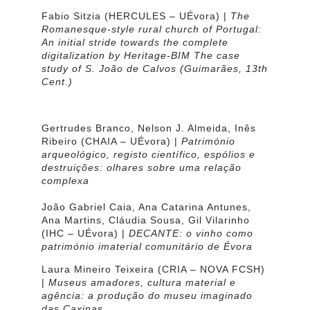
Fabio Sitzia
(HERCULES – UÉvora) |
The
Romanesque-style rural church of Portugal:
An initial stride towards the complete
digitalization by Heritage-BIM
The case
study of S. João de Calvos (Guimarães, 13th
Cent.
)
Gertrudes Branco, Nelson J. Almeida, Inês
Ribeiro
(CHAIA – UÉvora) |
Património
arqueológico, registo científico, espólios e
destruições: olhares sobre uma relação
complexa
João Gabriel Caia, Ana Catarina Antunes,
Ana Martins, Cláudia Sousa, Gil Vilarinho
(IHC – UÉvora) |
DECANTE: o vinho como
património imaterial comunitário de Évora
Laura Mineiro Teixeira
(CRIA – NOVA FCSH)
|
Museus amadores, cultura material e
agência: a produção do museu imaginado
das Caxinas