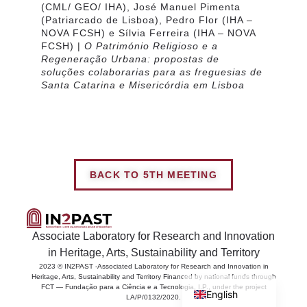
(CML/ GEO/ IHA),
José Manuel Pimenta
(Patriarcado de Lisboa),
Pedro Flor
(IHA –
NOVA FCSH) e
Sílvia Ferreira
(IHA – NOVA
FCSH) |
O Património Religioso e a
Regeneração Urbana: propostas de
soluções colaborarias para as freguesias de
Santa Catarina e Misericórdia em Lisboa
BACK TO 5TH MEETING
Associate Laboratory for Research and Innovation
in Heritage, Arts, Sustainability and Territory
2023 © IN2PAST -Associated Laboratory for Research and Innovation in
Portuguese
Heritage, Arts, Sustainability and Territory Financed by national funds through
FCT — Fundação para a Ciência e a Tecnologia, I.P., under the project
English
LA/P/0132/2020.