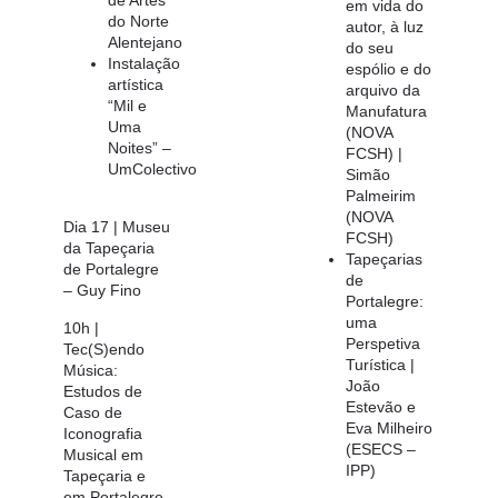
em vida do
do Norte
autor, à luz
Alentejano
do seu
Instalação
espólio e do
artística
arquivo da
“Mil e
Manufatura
Uma
(NOVA
Noites” –
FCSH) |
UmColectivo
Simão
Palmeirim
(NOVA
Dia 17 | Museu
FCSH)
da Tapeçaria
Tapeçarias
de Portalegre
de
– Guy Fino
Portalegre:
uma
10h |
Perspetiva
Tec(S)endo
Turística |
Música:
João
Estudos de
Estevão e
Caso de
Eva Milheiro
Iconografia
(ESECS –
Musical em
IPP)
Tapeçaria e
em Portalegre