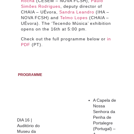
Rocha
(CESEM – NOVA FCSH),
Paulo
Simões Rodrigues
, deputy director of
CHAIA – UÉvora,
Sandra Leandro
(IHA –
NOVA FCSH) and
Telmo Lopes
(CHAIA –
UÉvora). The ‘Tecendo Música’ exhibition
opens on the 16th at 5:00 pm.
Check out the full programme below or
in
PDF
(PT).
PROGRAMME
A Capela de
Nossa
Senhora da
Penha de
DIA 16 |
Portalegre
Auditório do
(Portugal) –
Museu da