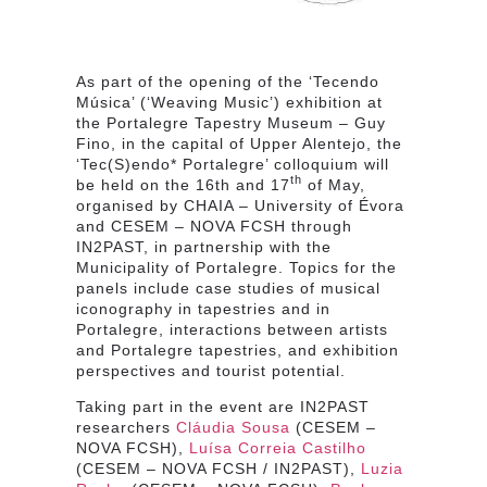
As part of the opening of the ‘Tecendo
Música’ (‘Weaving Music’) exhibition at
the Portalegre Tapestry Museum – Guy
Fino, in the capital of Upper Alentejo, the
‘Tec(S)endo* Portalegre’ colloquium will
th
be held on the 16th and 17
of May,
organised by CHAIA – University of Évora
and CESEM – NOVA FCSH through
IN2PAST, in partnership with the
Municipality of Portalegre. Topics for the
panels include case studies of musical
iconography in tapestries and in
Portalegre, interactions between artists
and Portalegre tapestries, and exhibition
perspectives and tourist potential.
Taking part in the event are IN2PAST
researchers
Cláudia Sousa
(CESEM –
NOVA FCSH),
Luísa Correia Castilho
(CESEM – NOVA FCSH / IN2PAST),
Luzia