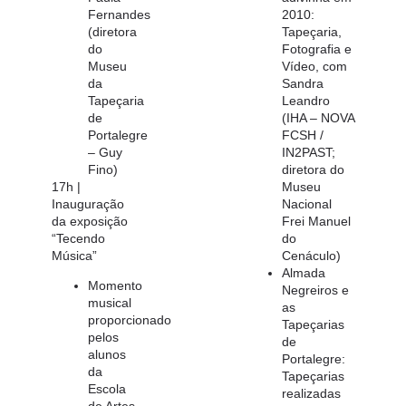
Fernandes
2010:
(diretora
Tapeçaria,
do
Fotografia e
Museu
Vídeo, com
da
Sandra
Tapeçaria
Leandro
de
(IHA – NOVA
Portalegre
FCSH /
– Guy
IN2PAST;
Fino)
diretora do
17h |
Museu
Inauguração
Nacional
da exposição
Frei Manuel
“Tecendo
do
Música”
Cenáculo)
Almada
Momento
Negreiros e
musical
as
proporcionado
Tapeçarias
pelos
de
alunos
Portalegre:
da
Tapeçarias
Escola
realizadas
de Artes