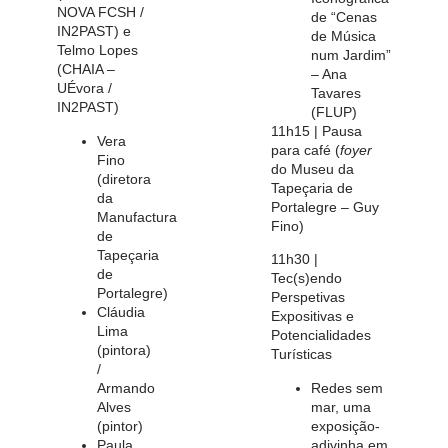
NOVA FCSH /
de “Cenas
IN2PAST) e
de Música
Telmo Lopes
num Jardim”
(CHAIA –
– Ana
UÉvora /
Tavares
IN2PAST)
(FLUP)
11h15 | Pausa
Vera
para café
(
foyer
Fino
do Museu da
(diretora
Tapeçaria de
da
Portalegre – Guy
Manufactura
Fino)
de
Tapeçaria
11h30 |
de
Tec(s)endo
Portalegre)
Perspetivas
Cláudia
Expositivas e
Lima
Potencialidades
(pintora)
Turísticas
/
Armando
Redes sem
Alves
mar, uma
(pintor)
exposição-
Paula
adivinha em