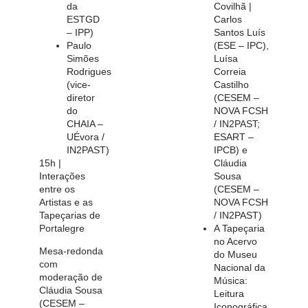
da
Covilhã |
ESTGD
Carlos
– IPP)
Santos Luís
Paulo
(ESE – IPC),
Simões
Luísa
Rodrigues
Correia
(vice-
Castilho
diretor
(CESEM –
do
NOVA FCSH
CHAIA –
/ IN2PAST;
UÉvora /
ESART –
IN2PAST)
IPCB) e
15h |
Cláudia
Interações
Sousa
entre os
(CESEM –
Artistas e as
NOVA FCSH
Tapeçarias de
/ IN2PAST)
Portalegre
A Tapeçaria
no Acervo
Mesa-redonda
do Museu
com
Nacional da
moderação de
Música:
Cláudia Sousa
Leitura
(CESEM –
Iconográfica