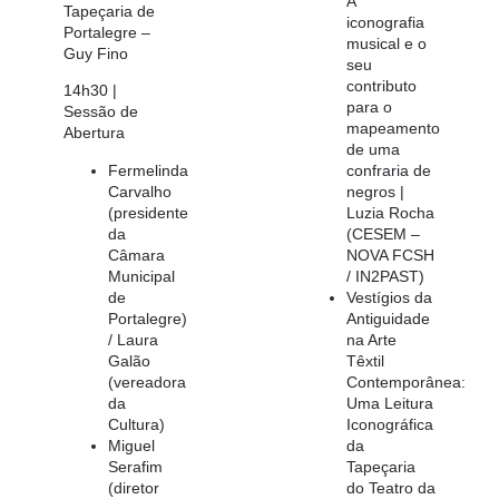
A
Tapeçaria de
iconografia
Portalegre –
musical e o
Guy Fino
seu
contributo
14h30 |
para o
Sessão de
mapeamento
Abertura
de uma
Fermelinda
confraria de
Carvalho
negros |
(presidente
Luzia Rocha
da
(CESEM –
Câmara
NOVA FCSH
Municipal
/ IN2PAST)
de
Vestígios da
Portalegre)
Antiguidade
/ Laura
na Arte
Galão
Têxtil
(vereadora
Contemporânea:
da
Uma Leitura
Cultura)
Iconográfica
Miguel
da
Serafim
Tapeçaria
(diretor
do Teatro da